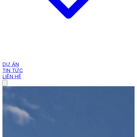
DỰ ÁN
TIN TỨC
LIÊN HỆ