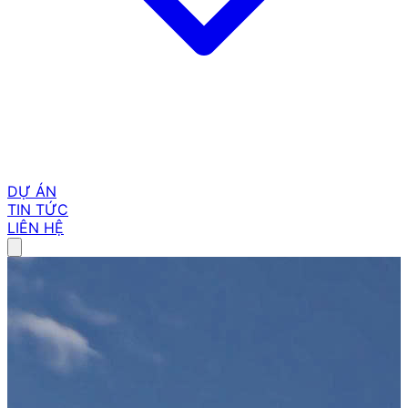
DỰ ÁN
TIN TỨC
LIÊN HỆ